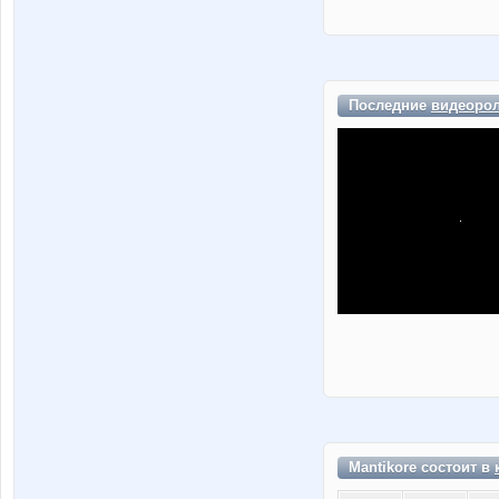
Последние
видеоро
Mantikore состоит в