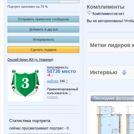
Комплименты
Портрет заполнен на 74 %
Комплиментов нет.
Отправить приватное сообщение
Вы не авторизованы! Чтоб
Добавить в друзья
Игнорировать
Метки лидеров
Сделать подарок
Окский берег ЖК (п. Новинки)
популярность:
50736 место
Интервью
-4 ↓
рейтинг
246
?
Привилегированный
пользователь
3
уровня
Последние
фотогра
Статистика портрета:
сейчас просматривают портрет - 0